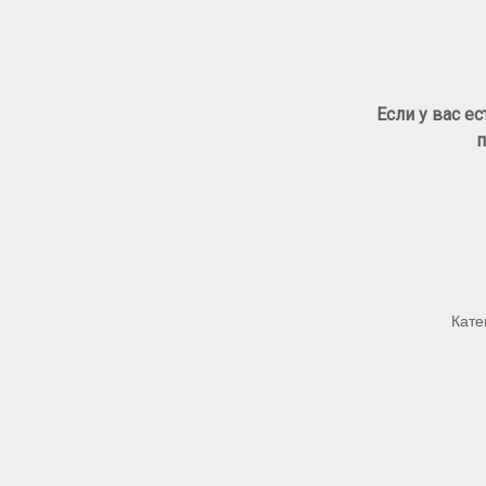
Если у вас е
п
Кате