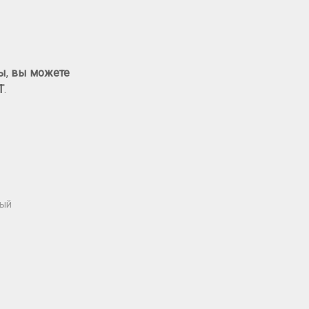
сы
,
вы можете
T
.
ый