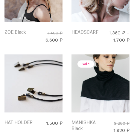
ZOE Black
HEADSCARF
1.360
₽
–
7.400
₽
6.600
₽
1.700
₽
Sale
HAT HOLDER
MANISHKA
1.500
₽
3.200
₽
Black
1.920
₽