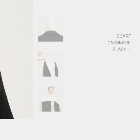
SCARF
СASHMERE
BLACK —