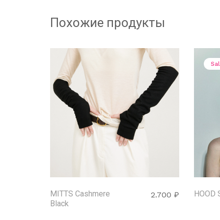
Похожие продукты
Sa
MITTS Cashmere
HOOD S
2.700
₽
Black