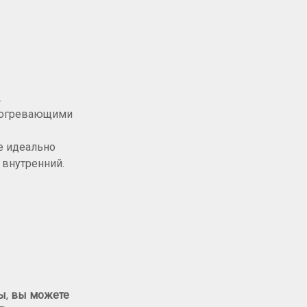
.
 согревающими
е идеально
 внутренний.
сы
,
вы можете