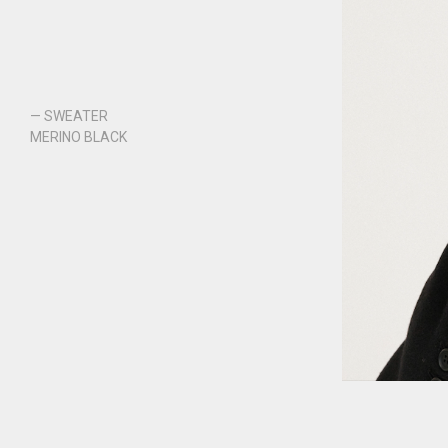
— SWEATER
MERINO BLACK