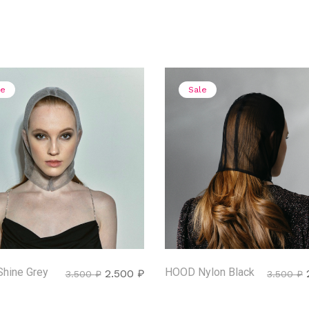
le
Sale
hine Grey
HOOD Nylon Black
2.500
₽
3.500
₽
3.500
₽