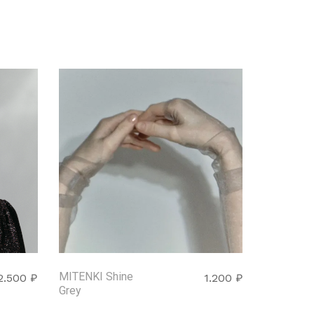
MITENKI Shine
2.500
₽
1.200
₽
Grey