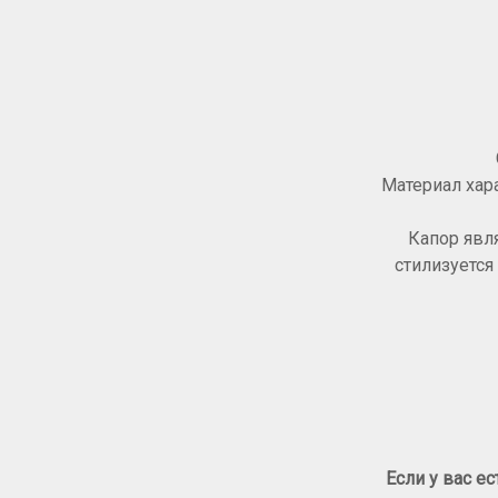
Материал хар
Капор явл
стилизуется
Если у вас е