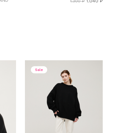
AND
1.040
₽
1.300
₽
Sale