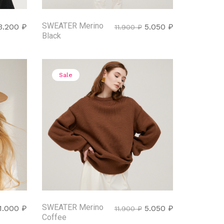
SWEATER Merino
3.200
₽
5.050
₽
11.900
₽
Black
Sale
SWEATER Merino
1.000
₽
5.050
₽
11.900
₽
Coffee