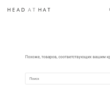
Пропустить
Пропустить
навигацию
контент
Похоже, товаров, соответствующих вашим кр
Искать
по
запросу: