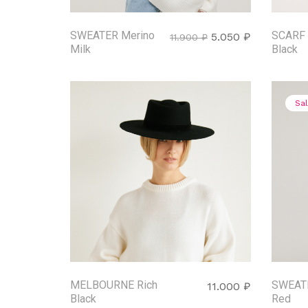
SWEATER Merino
SCARF 
5.050
₽
11.900
₽
Milk
Black
Sa
MELBOURNE Rich
SWEATE
11.000
₽
Black
Red