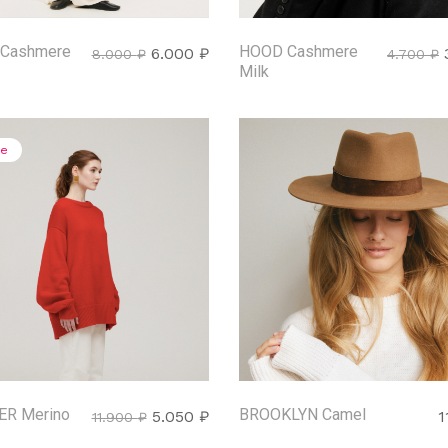
Сashmere
HOOD Cashmere
6.000
₽
8.000
₽
4.700
₽
Milk
le
R Merino
BROOKLYN Camel
5.050
₽
1
11.900
₽