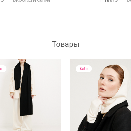
BROOKLYN Camel
B
0
₽
11.000
₽
Товары
le
Sale